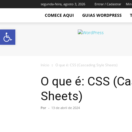
segunda-feira, agosto 3, 2026
Entrar / Cadastrar
Min
COMECE AQUI
GUIAS WORDPRESS
Abrir a barra de ferramentas
Império
WordPress
Início
O que é: CSS (Cascading Style Sheets)
O que é: CSS (Ca
Sheets)
Por
-
13 de abril de 2024