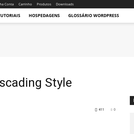
ha Conta
Carrinho
Produtos
Downloads
TUTORIAIS
HOSPEDAGENS
GLOSSÁRIO WORDPRESS
scading Style
411
0