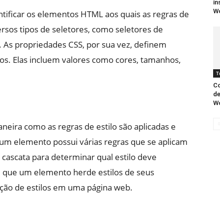
in
W
entificar os elementos HTML aos quais as regras de
ersos tipos de seletores, como seletores de
o. As propriedades CSS, por sua vez, definem
os. Elas incluem valores como cores, tamanhos,
T
Co
de
W
neira como as regras de estilo são aplicadas e
m elemento possui várias regras que se aplicam
e cascata para determinar qual estilo deve
e que um elemento herde estilos de seus
cação de estilos em uma página web.