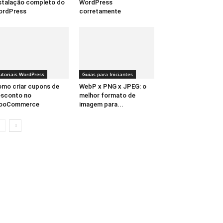
stalação completo do
WordPress
ordPress
corretamente
utoriais WordPress
Guias para Iniciantes
mo criar cupons de
WebP x PNG x JPEG: o
sconto no
melhor formato de
ooCommerce
imagem para...