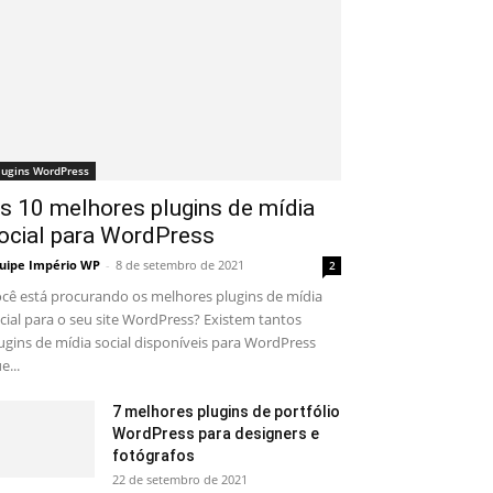
lugins WordPress
s 10 melhores plugins de mídia
ocial para WordPress
uipe Império WP
-
8 de setembro de 2021
2
cê está procurando os melhores plugins de mídia
cial para o seu site WordPress? Existem tantos
ugins de mídia social disponíveis para WordPress
e...
7 melhores plugins de portfólio
WordPress para designers e
fotógrafos
22 de setembro de 2021