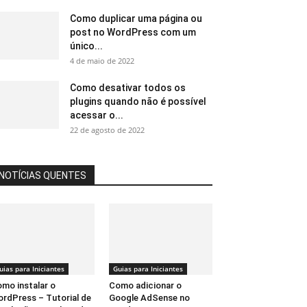
Como duplicar uma página ou
post no WordPress com um
único...
4 de maio de 2022
Como desativar todos os
plugins quando não é possível
acessar o...
22 de agosto de 2022
NOTÍCIAS QUENTES
uias para Iniciantes
Guias para Iniciantes
mo instalar o
Como adicionar o
rdPress – Tutorial de
Google AdSense no