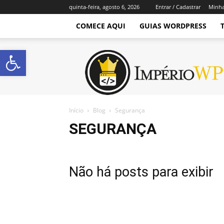
quinta-feira, agosto 6, 2026
Entrar / Cadastrar
Minha
COMECE AQUI
GUIAS WORDPRESS
Abrir a barra de ferramentas
Império
WordPress
Início
Blog
Segurança
SEGURANÇA
Não há posts para exibir