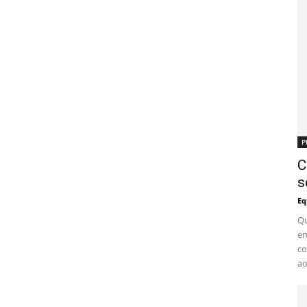
P
C
s
Eq
Qu
em
co
ao