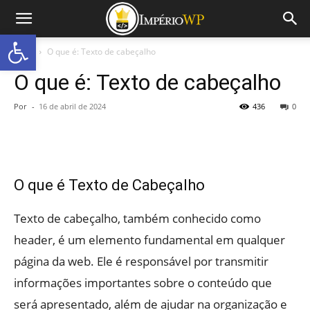
Abrir a barra de ferramentas
Início
O que é: Texto de cabeçalho
O que é: Texto de cabeçalho
Por
-
16 de abril de 2024
436
0
O que é Texto de Cabeçalho
Texto de cabeçalho, também conhecido como
header, é um elemento fundamental em qualquer
página da web. Ele é responsável por transmitir
informações importantes sobre o conteúdo que
será apresentado, além de ajudar na organização e