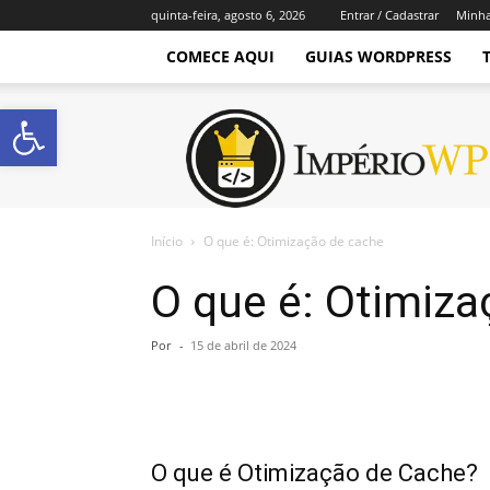
quinta-feira, agosto 6, 2026
Entrar / Cadastrar
Minha
COMECE AQUI
GUIAS WORDPRESS
Abrir a barra de ferramentas
Império
WordPress
Início
O que é: Otimização de cache
O que é: Otimiza
Por
-
15 de abril de 2024
O que é Otimização de Cache?