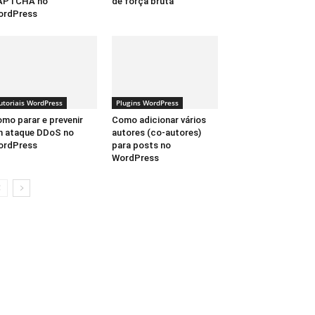
APTCHA no
de força bruta
ordPress
utoriais WordPress
Plugins WordPress
mo parar e prevenir
Como adicionar vários
 ataque DDoS no
autores (co-autores)
ordPress
para posts no
WordPress