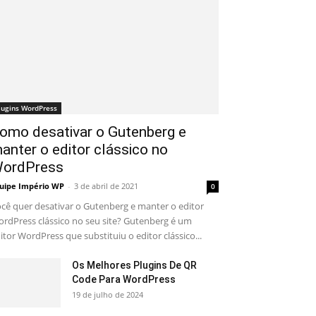
lugins WordPress
omo desativar o Gutenberg e
anter o editor clássico no
ordPress
uipe Império WP
-
3 de abril de 2021
0
cê quer desativar o Gutenberg e manter o editor
rdPress clássico no seu site? Gutenberg é um
itor WordPress que substituiu o editor clássico...
Os Melhores Plugins De QR
Code Para WordPress
19 de julho de 2024