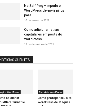
No Self Ping – impede o
WordPress de envie pings
para...
16 de março de 2021
Como adicionar letras
capitulares em posts do
WordPress
19 de dezembro de 2021
NOTÍCIAS QUENTES
lugins WordPress
Tutoriais WordPress
mo adicionar
Como proteger seu site
oudflare Turnstile
WordPress de ataques