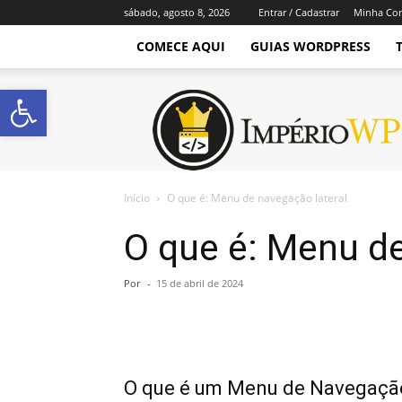
sábado, agosto 8, 2026
Entrar / Cadastrar
Minha Co
COMECE AQUI
GUIAS WORDPRESS
Abrir a barra de ferramentas
Império
WordPress
Início
O que é: Menu de navegação lateral
O que é: Menu de
Por
-
15 de abril de 2024
O que é um Menu de Navegação