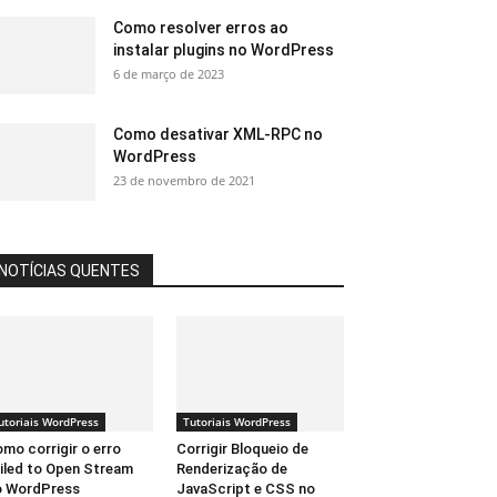
Como resolver erros ao
instalar plugins no WordPress
6 de março de 2023
Como desativar XML-RPC no
WordPress
23 de novembro de 2021
NOTÍCIAS QUENTES
utoriais WordPress
Tutoriais WordPress
mo corrigir o erro
Corrigir Bloqueio de
iled to Open Stream
Renderização de
o WordPress
JavaScript e CSS no