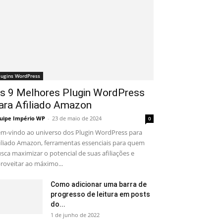
lugins WordPress
s 9 Melhores Plugin WordPress
ara Afiliado Amazon
uipe Império WP
-
23 de maio de 2024
0
m-vindo ao universo dos Plugin WordPress para
iliado Amazon, ferramentas essenciais para quem
sca maximizar o potencial de suas afiliações e
roveitar ao máximo...
Como adicionar uma barra de
progresso de leitura em posts
do...
1 de junho de 2022