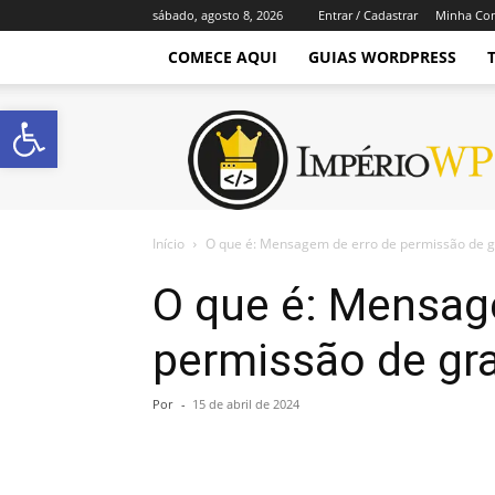
sábado, agosto 8, 2026
Entrar / Cadastrar
Minha Co
COMECE AQUI
GUIAS WORDPRESS
Abrir a barra de ferramentas
Império
WordPress
Início
O que é: Mensagem de erro de permissão de 
O que é: Mensag
permissão de gr
Por
-
15 de abril de 2024