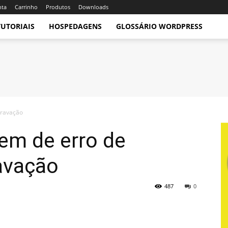
nta
Carrinho
Produtos
Downloads
TUTORIAIS
HOSPEDAGENS
GLOSSÁRIO WORDPRESS
gravação
em de erro de
avação
487
0