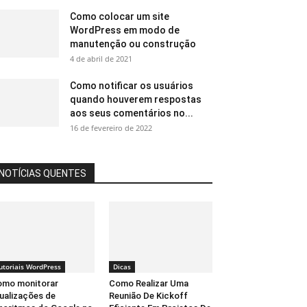
Como colocar um site
WordPress em modo de
manutenção ou construção
4 de abril de 2021
Como notificar os usuários
quando houverem respostas
aos seus comentários no...
16 de fevereiro de 2022
NOTÍCIAS QUENTES
utoriais WordPress
Dicas
omo monitorar
Como Realizar Uma
ualizações de
Reunião De Kickoff