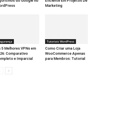
goritmos do Google no
Eficiente Em Projetos De
ordPress
Marketing
egurança
Tutoriais WordPress
 5 Melhores VPNs em
Como Criar uma Loja
26: Comparativo
WooCommerce Apenas
mpleto e Imparcial
para Membros: Tutorial