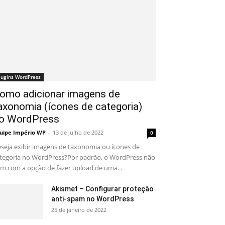
lugins WordPress
omo adicionar imagens de
axonomia (ícones de categoria)
o WordPress
uipe Império WP
-
13 de julho de 2022
0
seja exibir imagens de taxonomia ou ícones de
tegoria no WordPress?Por padrão, o WordPress não
m com a opção de fazer upload de uma...
Akismet – Configurar proteção
anti-spam no WordPress
25 de janeiro de 2022