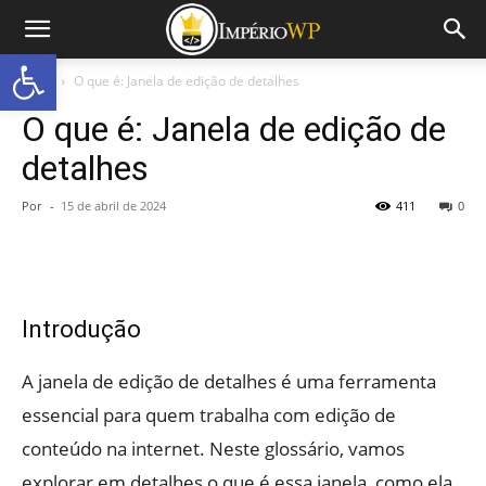
Abrir a barra de ferramentas
Início
O que é: Janela de edição de detalhes
O que é: Janela de edição de
detalhes
Por
-
15 de abril de 2024
411
0
Introdução
A janela de edição de detalhes é uma ferramenta
essencial para quem trabalha com edição de
conteúdo na internet. Neste glossário, vamos
explorar em detalhes o que é essa janela, como ela