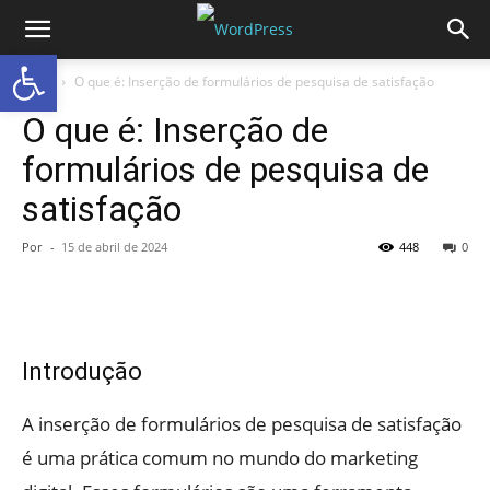
Abrir a barra de ferramentas
Início
O que é: Inserção de formulários de pesquisa de satisfação
O que é: Inserção de
formulários de pesquisa de
satisfação
Por
-
15 de abril de 2024
448
0
Introdução
A inserção de formulários de pesquisa de satisfação
é uma prática comum no mundo do marketing