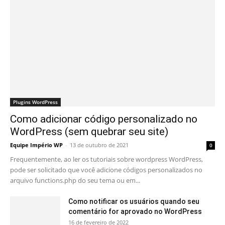
Plugins WordPress
Como adicionar código personalizado no
WordPress (sem quebrar seu site)
Equipe Império WP
-
13 de outubro de 2021
0
Frequentemente, ao ler os tutoriais sobre wordpress WordPress,
pode ser solicitado que você adicione códigos personalizados no
arquivo functions.php do seu tema ou em...
Como notificar os usuários quando seu
comentário for aprovado no WordPress
16 de fevereiro de 2022